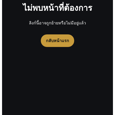
ไม่พบหน้าที่ต้องการ
ลิงก์นี้อาจถูกย้ายหรือไม่มีอยู่แล้ว
กลับหน้าแรก